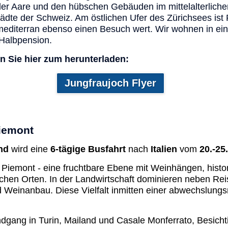
 der Aare und den hübschen Gebäuden im mittelalterliche
tädte der Schweiz. Am östlichen Ufer des Zürichsees ist
editerran ebenso einen Besuch wert. Wir wohnen in ein
Halbpension.
den Sie hier zum herunterladen:
Jungfraujoch Flyer
Piemont
and
wird eine
6-tägige Busfahrt
nach
Italien
vom
20.-25
e Piemont - eine fruchtbare Ebene mit Weinhängen, hist
chen Orten. In der Landwirtschaft dominieren neben Reis
Weinanbau. Diese Vielfalt inmitten einer abwechslungsr
ndgang in Turin, Mailand und Casale Monferrato, Besicht